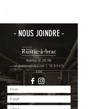
- NOUS JOINDRE -
Waterloo, QC, J0E 2N0
info@atelierrusticabrac.com
| Tél:
819-679-
6204