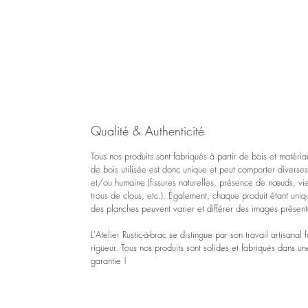
Qualité & Authenticité
Tous nos produits sont fabriqués à partir de bois et maté
de bois
utilisée est donc unique et
peut comporter diverses 
et/ou humaine (fissures naturelles, présence de nœuds, vie
trous de clous, etc.). Également, chaque produit étant uniqu
des planches peuvent varier et différer des images présen
L'Atelier Rustic-à-brac se distingue par son travail artisanal
rigueur. Tous nos produits sont solides et fabriqués dans un
garantie !