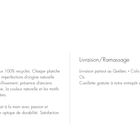
Livraison/Ramassage
riaux 100% recyclés. Chaque planche
Livraison partout au Québec « Colis 
imperfections d’origine naturelle
Ou
illissement, présence d’anciens
Cueillette gratuite à notre entrepôt 
e, la couleur naturelle et les motifs
tées.
 fait à la main avec passion et
e optique de durabilité. Satisfaction